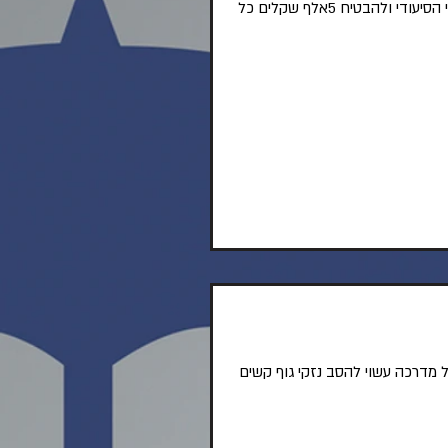
בישראל מספר רב של מקרי שבץ מוחי מדי שנה מעל 15 אלף מקרים , חשוב מאד לרכוש את הפוליסה של הכיסוי הסיעודי ולהבטיח 5אלף שקלים כל
 מדרכה עשוי להסב נזקי גוף קשים