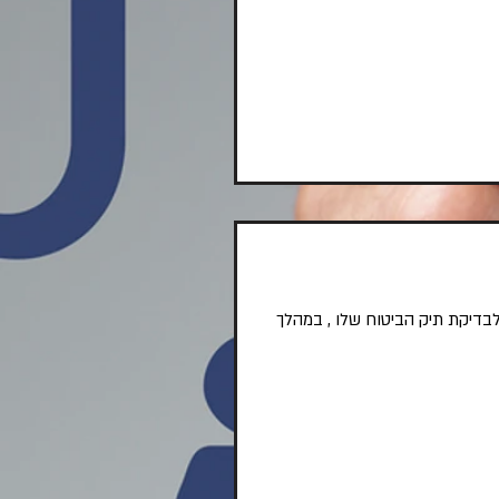
מעל 250 סמ"ק פנה למרכז לביטוח פרטי לבדיקת תיק הביטוח שלו , במהלך