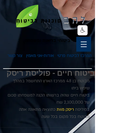
להב
סוכנות לביטוח
ביטוחי בריאות ומשפחה
המרכז לביטוח פרטי
אודות-אני מאמין
צור קשר
ביטוח חיים - פוליסת ריסק
מבוטח בן 48 ממרכז הארץ התחשמל במהלך 
שיפוץ ביתו
ביטוח חיים שהיה ברשותו הקנה למשפחתו סכום 
של 2,100,000 שח
בפוליסת 
ריסק מוות
 כתוצאה מתאונה אתה 
מבוטח בכל מקום בכל שעה